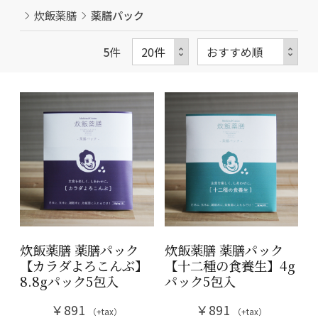
炊飯薬膳
薬膳パック
5
件
炊飯薬膳 薬膳パック
炊飯薬膳 薬膳パック
【カラダよろこんぶ】
【十二種の食養生】4g
8.8gパック5包入
パック5包入
￥891
￥891
（+tax）
（+tax）