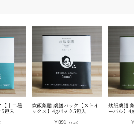
ク【十二種
炊飯薬膳 薬膳パック【ストイ
炊飯薬膳 
ク5包入
ックス】4gパック5包入
ーバル】4
￥891
￥
x）
（+tax）