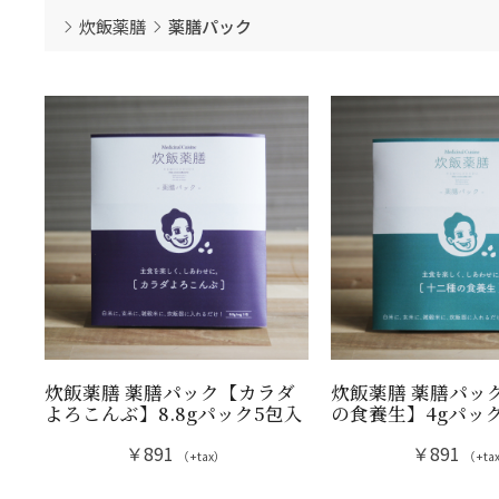
炊飯薬膳
薬膳パック
炊飯薬膳 薬膳パック【カラダ
炊飯薬膳 薬膳パッ
よろこんぶ】8.8gパック5包入
の食養生】4gパッ
￥891
￥891
（+tax）
（+ta