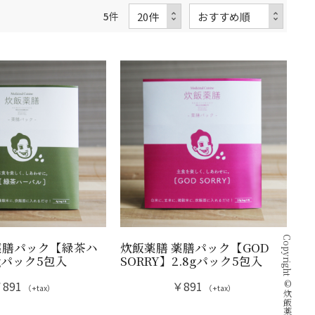
5
件
薬膳パック【緑茶ハ
炊飯薬膳 薬膳パック【GOD
gパック5包入
SORRY】2.8gパック5包入
891
￥891
（+tax）
（+tax）